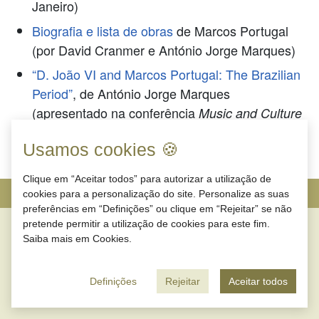
Janeiro)
Biografia e lista de obras
de Marcos Portugal
(por David Cranmer e António Jorge Marques)
“D. João VI and Marcos Portugal: The Brazilian
Period”
, de António Jorge Marques
(apresentado na conferência
Music and Culture
in the Imperial Court of João VI in Rio de
Usamos cookies 🍪
, Universidade do Texas, 2005)
Janeiro
Clique em “Aceitar todos” para autorizar a utilização de
© 2026 |
Contactos
|
Política de Privacidade
cookies para a personalização do site. Personalize as suas
preferências em “Definições” ou clique em “Rejeitar” se não
pretende permitir a utilização de cookies para este fim.
Saiba mais em
Cookies
.
Definições
Rejeitar
Aceitar todos